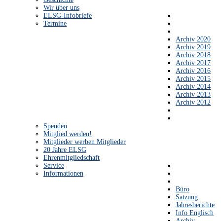
Wir über uns
ELSG-Infobriefe
Termine
Archiv 2020
Archiv 2019
Archiv 2018
Archiv 2017
Archiv 2016
Archiv 2015
Archiv 2014
Archiv 2013
Archiv 2012
Spenden
Mitglied werden!
Mitglieder werben Mitglieder
20 Jahre ELSG
Ehrenmitgliedschaft
Service
Informationen
Büro
Satzung
Jahresberichte
Info Englisch
Archiv