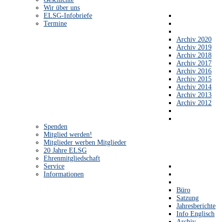
Wir über uns
ELSG-Infobriefe
Termine
Archiv 2020
Archiv 2019
Archiv 2018
Archiv 2017
Archiv 2016
Archiv 2015
Archiv 2014
Archiv 2013
Archiv 2012
Spenden
Mitglied werden!
Mitglieder werben Mitglieder
20 Jahre ELSG
Ehrenmitgliedschaft
Service
Informationen
Büro
Satzung
Jahresberichte
Info Englisch
Archiv