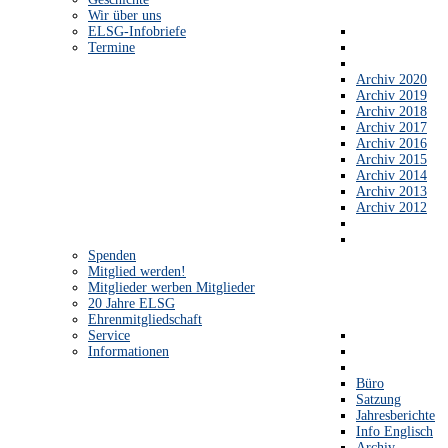
Wir über uns
ELSG-Infobriefe
Termine
Archiv 2020
Archiv 2019
Archiv 2018
Archiv 2017
Archiv 2016
Archiv 2015
Archiv 2014
Archiv 2013
Archiv 2012
Spenden
Mitglied werden!
Mitglieder werben Mitglieder
20 Jahre ELSG
Ehrenmitgliedschaft
Service
Informationen
Büro
Satzung
Jahresberichte
Info Englisch
Archiv