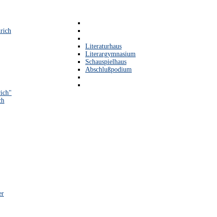
rich
Literaturhaus
Literargymnasium
Schauspielhaus
Abschlußpodium
ich"
ch
er