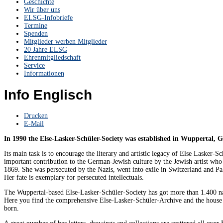
Geschichte
Wir über uns
ELSG-Infobriefe
Termine
Spenden
Mitglieder werben Mitglieder
20 Jahre ELSG
Ehrenmitgliedschaft
Service
Informationen
Info Englisch
Drucken
E-Mail
In 1990 the Else-Lasker-Schüler-Society was established in Wuppertal, 
Its main task is to encourage the literary and artistic legacy of Else Lasker-Sc
important contribution to the German-Jewish culture by the Jewish artist who
1869. She was persecuted by the Nazis, went into exile in Switzerland and Pal
Her fate is exemplary for persecuted intellectuals.
The Wuppertal-based Else-Lasker-Schüler-Society has got more than 1.400 na
Here you find the comprehensive Else-Lasker-Schüler-Archive and the house w
born.