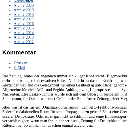
Nachrichten
Archiv 2020
Archiv 2019
Archiv 2018
Archiv 2017
Archiv 2016
Archiv 2015
Archiv 2014
Archiv 2013
Archiv 2012
Kommentar
Drucken
E-Mail
Die Zeitung, hinter der angeblich immer ein kluger Kopf steckt (Eigenwerbung)
mehr oder weniger konservativen Eliten. Vielleicht ist das die Erklärung, 
Alexander Gauland die Gelegenheit für einen Gastbeitrag gab. Dabei gehört e
Allgemeine für viele AfD- und Pegida-Anhänger zur „Lügenpresse“ und „Sys
Nazizeiten. Else Lasker-Schüler würde sich auf dem Ölberg in Jerusalem in
Sonnemann, ihr Onkel, war einst Gründer der Frankfurter Zeitung, einer Vor
Aber was ist das für ein „Qualitätsjournalismus“, dem AfD-Fraktionsvorsitz
Federn“ redaktionellen Raum für seine Propaganda zu geben? Es ist eine Gre
unserer Demokratie. Oder ist er gar nicht so schlimm und seine Einlassungen
vernachlässigbar, wenn man ihn in der seriösen „Zeitung für Deutschland“ sch
Ritterschlag. So ähnlich hat es schon einmal angefangen.