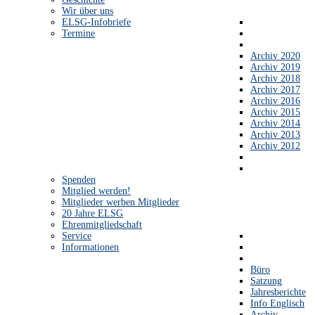
Wir über uns
ELSG-Infobriefe
Termine
Archiv 2020
Archiv 2019
Archiv 2018
Archiv 2017
Archiv 2016
Archiv 2015
Archiv 2014
Archiv 2013
Archiv 2012
Spenden
Mitglied werden!
Mitglieder werben Mitglieder
20 Jahre ELSG
Ehrenmitgliedschaft
Service
Informationen
Büro
Satzung
Jahresberichte
Info Englisch
Archiv