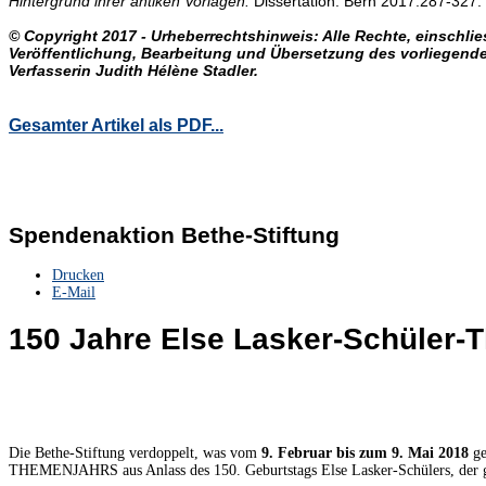
Hintergrund ihrer antiken Vorlagen.
Dissertation. Bern 2017:287-327.
© Copyright 2017 - Urheberrechtshinweis: Alle Rechte, einschlies
Veröffentlichung, Bearbeitung und Übersetzung des vorliegenden
Verfasserin Judith Hélène Stadler.
Gesamter Artikel als PDF...
Spendenaktion Bethe-Stiftung
Drucken
E-Mail
150 Jahre Else Lasker-Schüler-
Die Bethe-Stiftung verdoppelt, was vom
9. Februar bis zum 9. Mai 2018
ge
THEMENJAHRS aus Anlass des 150. Geburtstags Else Lasker-Schülers, der g