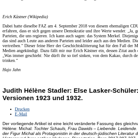
Erich Kästner (Wikipedia)
Dabei hatte dieselbe FAZ am 4. September 2018 von diesem ehemaligen CDU-
erfahren, dass er sich gegen unsere Demokratie und ihre Werte wendet: „Ja, g
Parteien, die uns regieren. Ich kann auch sagen: das System Merkel. Diejenige
das sind auch Leute aus anderen Parteien und leider auch aus den Medien. Di
vertreiben.“ Dieser feine Herr der Geschichtsklitterung hat für den Fall de
Medien angekündigt. Dazu fällt mir nur Erich Kästner ein, dessen Zitat auch 
„Was immer geschieht: Nie dürft ihr so tief sinken, von dem Kakao, durch d
trinken.“
Hajo Jahn
Judith Hélène Stadler: Else Lasker-Schüler:
Versionen 1923 und 1932.
Drucken
E-Mail
Der vorliegende Artikel ist eine leicht veränderte Fassung des gleichn
Hélène: Michal:
Tochter Schauls, Frau Dawids – Liebende. Leidende.
der Figur Michal als Protagonistin in der deutsch-jüdischen Literatur