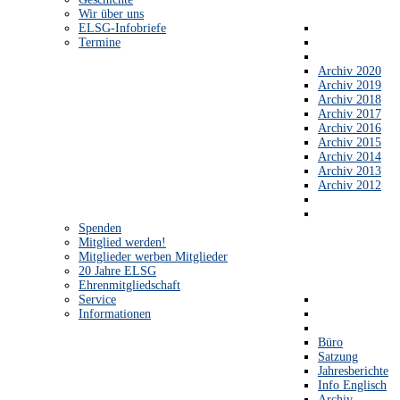
Wir über uns
ELSG-Infobriefe
Termine
Archiv 2020
Archiv 2019
Archiv 2018
Archiv 2017
Archiv 2016
Archiv 2015
Archiv 2014
Archiv 2013
Archiv 2012
Spenden
Mitglied werden!
Mitglieder werben Mitglieder
20 Jahre ELSG
Ehrenmitgliedschaft
Service
Informationen
Büro
Satzung
Jahresberichte
Info Englisch
Archiv