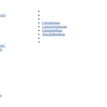
rich
Literaturhaus
Literargymnasium
Schauspielhaus
Abschlußpodium
ich"
ch
er