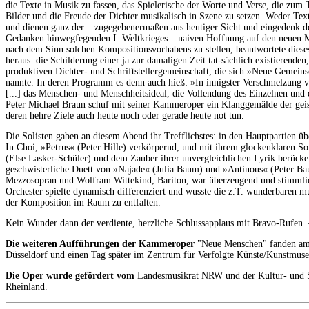
die Texte in Musik zu fassen, das Spielerische der Worte und Verse, die zum Te
Bilder und die Freude der Dichter musikalisch in Szene zu setzen. Weder Te
und dienen ganz der – zugegebenermaßen aus heutiger Sicht und eingedenk de
Gedanken hinwegfegenden I. Weltkrieges – naiven Hoffnung auf den neuen 
nach dem Sinn solchen Kompositionsvorhabens zu stellen, beantwortete dieses s
heraus: die Schilderung einer ja zur damaligen Zeit tat-sächlich existierenden,
produktiven Dichter- und Schriftstellergemeinschaft, die sich »Neue Gemei
nannte. In deren Programm es denn auch hieß: »In innigster Verschmelzung 
[...] das Menschen- und Menschheitsideal, die Vollendung des Einzelnen und 
Peter Michael Braun schuf mit seiner Kammeroper ein Klanggemälde der gei
deren hehre Ziele auch heute noch oder gerade heute not tun.
Die Solisten gaben an diesem Abend ihr Trefflichstes: in den Hauptpartien ü
In Choi, »Petrus« (Peter Hille) verkörpernd, und mit ihrem glockenklaren So
(Else Lasker-Schüler) und dem Zauber ihrer unvergleichlichen Lyrik berücken
geschwisterliche Duett von »Najade« (Julia Baum) und »Antinous« (Peter Bau
Mezzosopran und Wolfram Wittekind, Bariton, war überzeugend und stimmlic
Orchester spielte dynamisch differenziert und wusste die z.T. wunderbaren mu
der Komposition im Raum zu entfalten.
Kein Wunder dann der verdiente, herzliche Schlussapplaus mit Bravo-Rufen.
Die weiteren Aufführungen der Kammeroper
"Neue Menschen" fanden am 
Düsseldorf und einen Tag später im Zentrum für Verfolgte Künste/Kunstmuse
Die Oper wurde gefördert vom
Landesmusikrat NRW und der Kultur- und So
Rheinland.