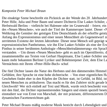
Komponist Peter Michael Braun
Die einaktige Szene beschreibt ein Picknick an der Wende des 20. Jahrhunder
Peter Hille, Julia und Peter Baum und unsere Dichterin Else Lasker-Schüler, 
Herbstwald Berlins – vielleicht bei Halensee oder im Grunewald – feiern; ei
des »Neuen Menschen«, wie auch der Titel der Kammeroper lautet. Dieser 
Weltkrieg die Gemüter der geistigen Elite Deutschlands als der erhoffte gei
Anfang des Expressionismus und einer neuen Menschheit als Gegenentwurf zur
zerrütteten Existenz der letzten Jahrzehnte. Dieser neue Mensch soll geprägt
expressionistischen Pantheismus, wie ihn Else Lasker-Schüler als eine der Ers
Pinthus in seiner berühmten Anthologie »Menschheitsdämmerung« ein Sprachr
verstanden. – Um diesen »Neuen Menschen« geht es auch im Opernlibretto, 
zusammenstellte aus Texten von Gerhart Hauptmann, Else Lasker-Schüler und
kaum mehr bekannten Berliner Lyriker und Bohémienjener Zeit, dem Else Las
Vermächtnis mit Ihrem »Peter-Hille-Buch« schuf.
Die fünf Dichter lassen die Natur des Herbstes und den dämmernden Himmel 
Gefühlen; ihre Sprache ist eine hohe dichterische. – Von einer eigentlichen 
Geschehen findet eher in den Köpfen der Dichter statt, ist Gefühl, ist Bild, i
neuen Menschen zu artikulieren. Das macht es für den Zuhörer nicht gerade l
Gleichwohl! Wer sich einließ auf Text und Musik, wurde reich beschenkt vo
mit den fünf, die Dichter repräsentierenden Sängern und einem speziell bese
einstudiert war von Ernst von Marschall, der mit präzisem, differenziertem
dynamischen Facettenreichtum gab.
Peter Michael Brauns mäßig moderne Musik besticht durch Lebendigkeit und