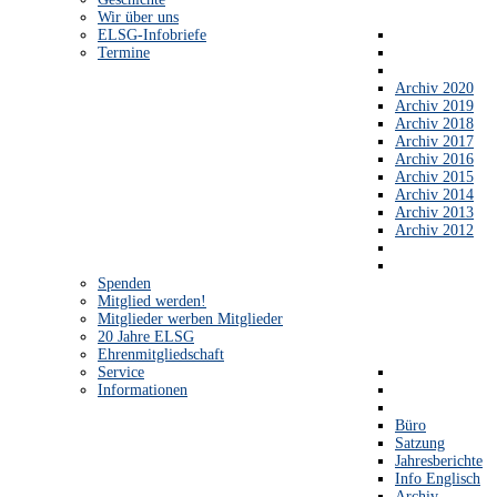
Wir über uns
ELSG-Infobriefe
Termine
Archiv 2020
Archiv 2019
Archiv 2018
Archiv 2017
Archiv 2016
Archiv 2015
Archiv 2014
Archiv 2013
Archiv 2012
Spenden
Mitglied werden!
Mitglieder werben Mitglieder
20 Jahre ELSG
Ehrenmitgliedschaft
Service
Informationen
Büro
Satzung
Jahresberichte
Info Englisch
Archiv